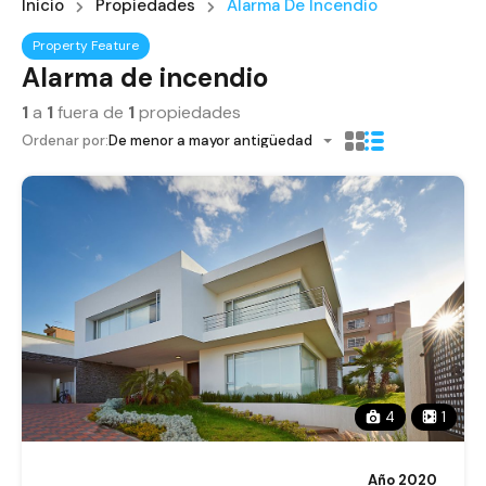
Inicio
Propiedades
Alarma De Incendio
Property Feature
Alarma de incendio
1
a
1
fuera de
1
propiedades
Ordenar por:
De menor a mayor antigüedad
4
1
Año 2020