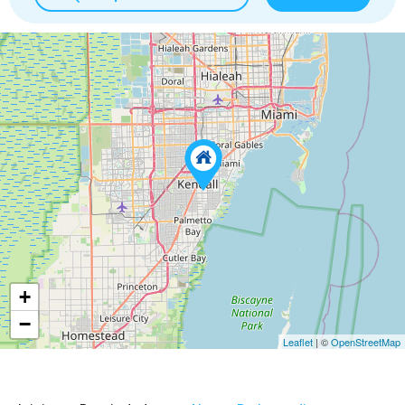
+
−
Leaflet
| ©
OpenStreetMap