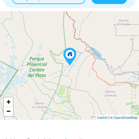
+
−
Leaflet
| ©
OpenStreetMap