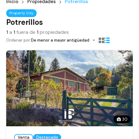
Inicio
Propiedades
Potrerillos
Property City
Potrerillos
1
a
1
fuera de
1
propiedades
Ordenar por:
De menor a mayor antigüedad
30
Venta
Destacado