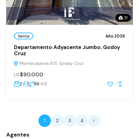
31
Venta
Año 2026
Departamento Adyacente Jumbo. Godoy
Cruz
Montecaseros 631, Godoy Cruz
$90.000
US
m2
2
1
66
1
2
3
4
Agentes