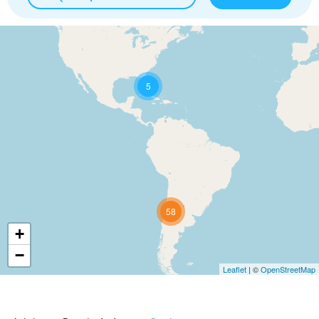
5
58
+
−
Leaflet
| ©
OpenStreetMap