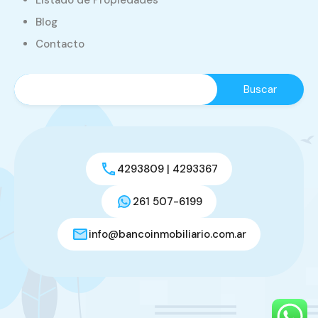
Listado de Propiedades
Blog
Contacto
4293809 | 4293367
261 507-6199
info@bancoinmobiliario.com.ar