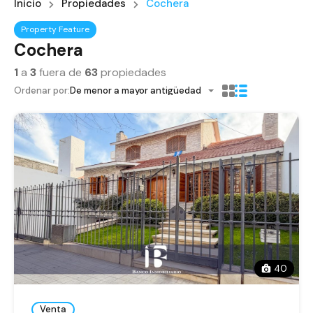
Inicio
Propiedades
Cochera
Property Feature
Cochera
1
a
3
fuera de
63
propiedades
Ordenar por:
De menor a mayor antigüedad
40
Venta