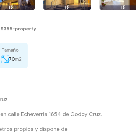
29355-property
Tamaño
m2
70
ruz
en calle Echeverría 1654 de Godoy Cruz.
tros propios y dispone de: