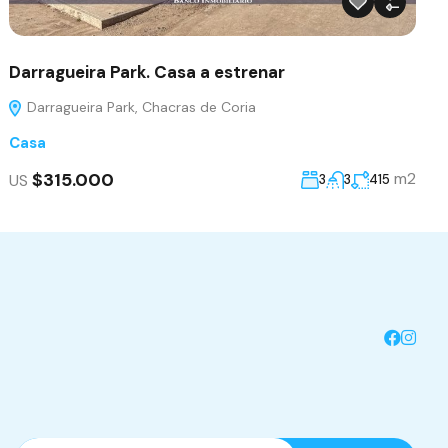
Darragueira Park. Casa a estrenar
Darragueira Park, Chacras de Coria
Casa
$315.000
m2
US
3
3
415