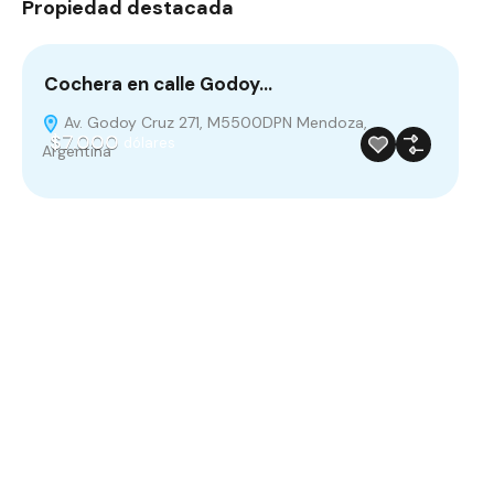
Propiedad destacada
Cochera en calle Godoy…
Av. Godoy Cruz 271, M5500DPN Mendoza,
$7.000
dólares
Argentina
Venta
Destacado