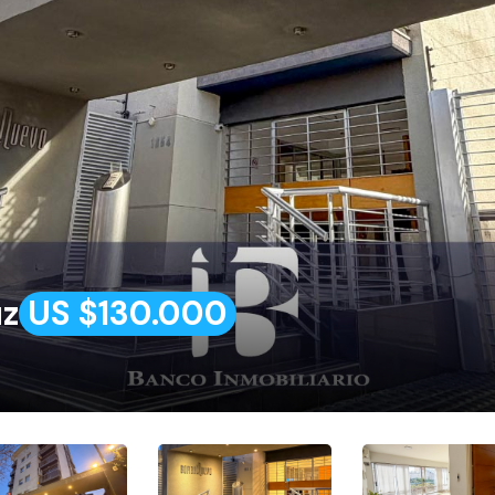
uz
US $130.000