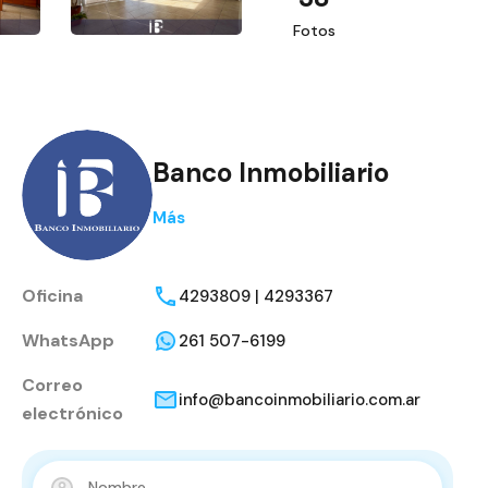
Fotos
Banco Inmobiliario
Más
Oficina
4293809 | 4293367
WhatsApp
261 507-6199
Correo
info@bancoinmobiliario.com.ar
electrónico