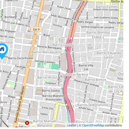
Leaflet
| ©
OpenStreetMap
contributors