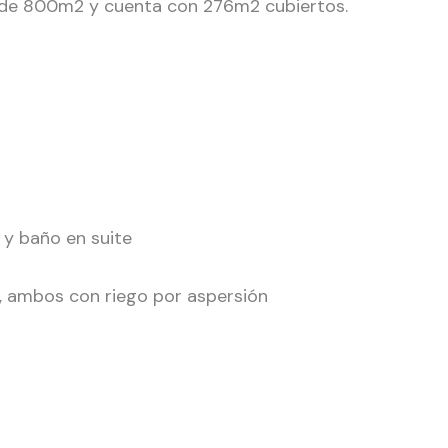
o de 800m2 y cuenta con 276m2 cubiertos.
o y baño en suite
o, ambos con riego por aspersión