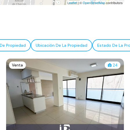
Leaflet
| ©
OpenStreetMap
contributors
 De Propiedad
Ubicación De La Propiedad
Estado De La Pr
Venta
24