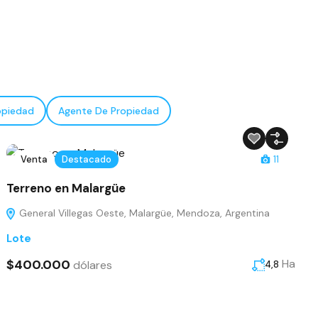
opiedad
Agente De Propiedad
Venta
Destacado
11
Terreno en Malargüe
General Villegas Oeste, Malargüe, Mendoza, Argentina
Lote
$400.000
Ha
dólares
4,8