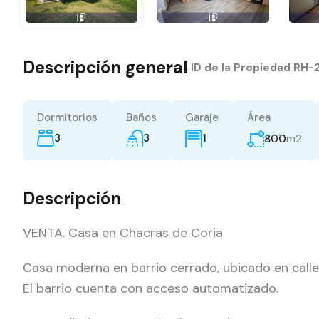
Descripción general
|
ID de la Propiedad
RH-
Dormitorios
Baños
Garaje
Área
3
3
m2
1
800
Descripción
VENTA. Casa en Chacras de Coria
Casa moderna en barrio cerrado, ubicado en calle
El barrio cuenta con acceso automatizado.