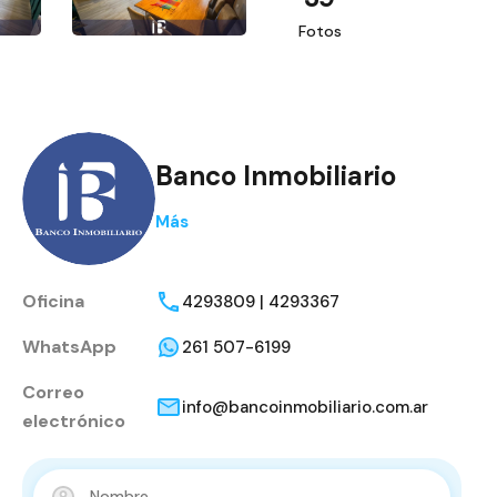
Fotos
Banco Inmobiliario
Más
Oficina
4293809 | 4293367
WhatsApp
261 507-6199
Correo
info@bancoinmobiliario.com.ar
electrónico