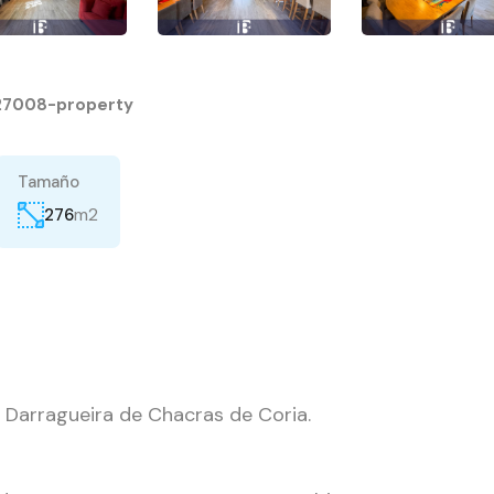
27008-property
Tamaño
m2
276
 Darragueira de Chacras de Coria.