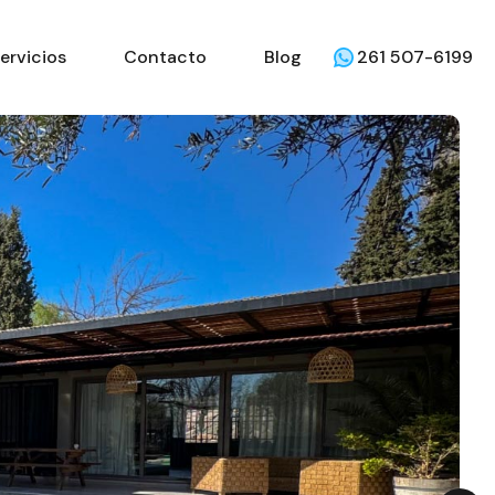
Reviews
Servicios
Contacto
Blog
ervicios
Contacto
Blog
261 507-6199