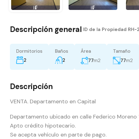
Descripción general
|
ID de la Propiedad
RH-
Dormitorios
Baños
Área
Tamaño
2
2
m2
m2
77
77
Descripción
VENTA. Departamento en Capital
Departamento ubicado en calle Federico Moreno 11
Apto crédito hipotecario.
Se acepta vehículo en parte de pago.