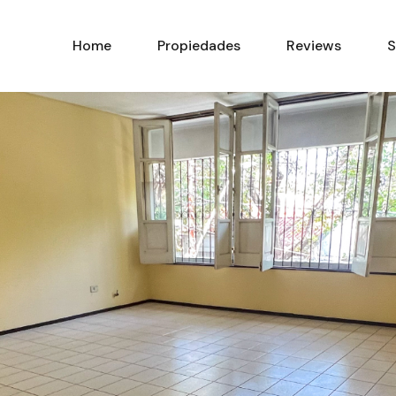
Home
Propiedades
Home
Propiedades
Reviews
S