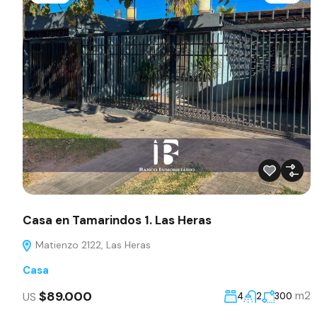
Casa en Tamarindos 1. Las Heras
Matienzo 2122, Las Heras
Casa
$89.000
m2
US
4
2
300