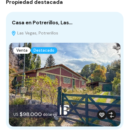
Propiedad destacada
Casa en Potrerillos, Las…
Las Vegas, Potrerillos
Venta
Destacado
$98.000
US
dólares