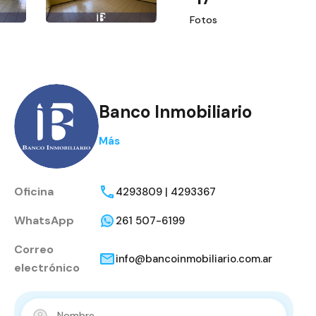
Fotos
Banco Inmobiliario
Más
Oficina
4293809 | 4293367
WhatsApp
261 507-6199
Correo
info@bancoinmobiliario.com.ar
electrónico