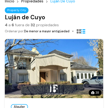
Inicio
Propiedades
Luján De Cuyo
Property City
Luján de Cuyo
4
a
6
fuera de
32
propiedades
Ordenar por:
De menor a mayor antigüedad
38
Alquiler