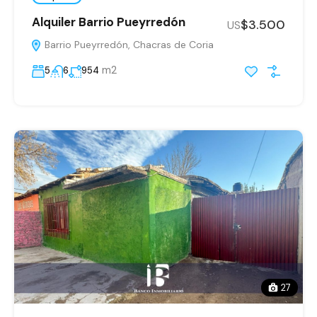
Alquiler Barrio Pueyrredón
$3.500
US
Barrio Pueyrredón, Chacras de Coria
m2
5
6
954
27