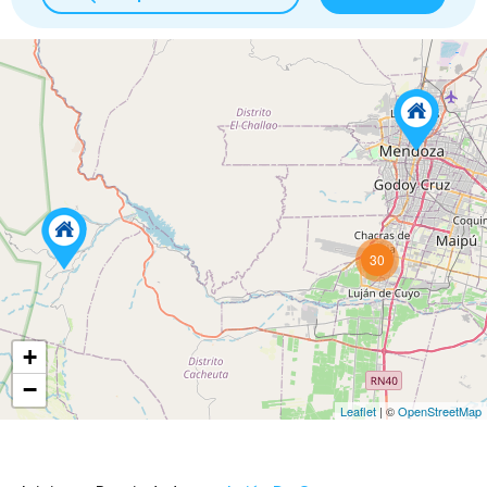
30
+
−
Leaflet
| ©
OpenStreetMap