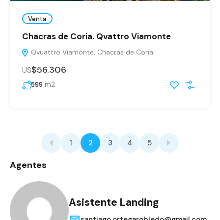
Venta
Chacras de Coria. Qvattro Viamonte
Qvuattro Viamonte, Chacras de Coria
$56.306
US
m2
599
1
2
3
4
5
Agentes
Asistente Landing
santiago.ortegarobledo@gmail.com