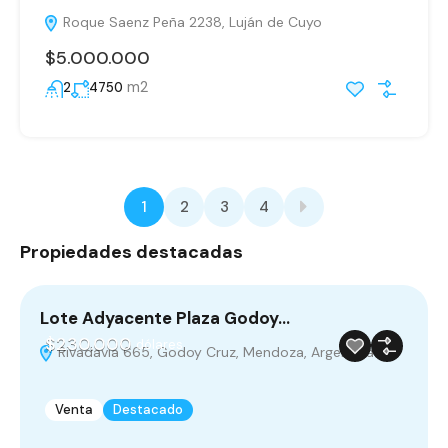
Roque Saenz Peña 2238, Luján de Cuyo
$5.000.000
m2
2
4750
1
2
3
4
Propiedades destacadas
Lote Adyacente Plaza Godoy…
Q
$230.000
dólares
Rivadavia 665, Godoy Cruz, Mendoza, Argentina
M
Venta
Destacado