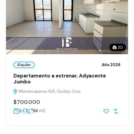
30
Alquiler
Año 2026
Departamento a estrenar. Adyacente
Jumbo
Montecaseros 631, Godoy Cruz
$700.000
m2
2
1
66