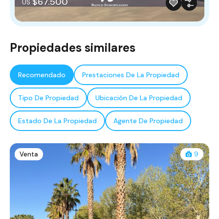
$67.500
US
Propiedades similares
Recomendado
Prestaciones De La Propiedad
Tipo De Propiedad
Ubicación De La Propiedad
Estado De La Propiedad
Agente De Propiedad
Venta
9