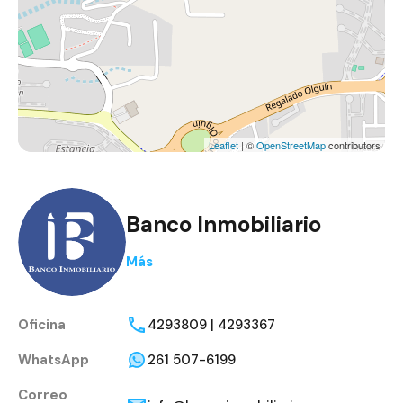
Leaflet
| ©
OpenStreetMap
contributors
Banco Inmobiliario
Más
Oficina
4293809 | 4293367
WhatsApp
261 507-6199
Correo