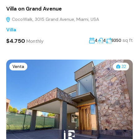
Villa on Grand Avenue
CocoWalk, 3015 Grand Avenue, Miami, USA
Villa
$4.750
sq ft
4
4
9350
Monthly
Venta
32